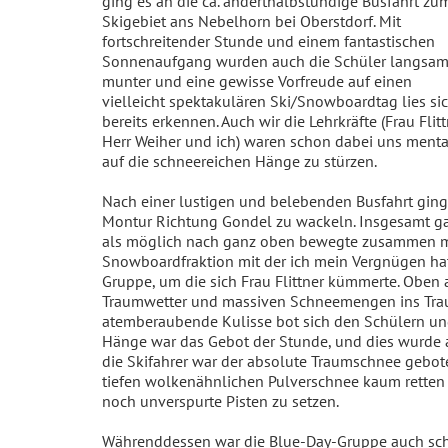
ging es an die ca. anderthalbstündige Busfahrt zu
Skigebiet ans Nebelhorn bei Oberstdorf. Mit
fortschreitender Stunde und einem fantastischen
Sonnenaufgang wurden auch die Schüler langsa
munter und eine gewisse Vorfreude auf einen
vielleicht spektakulären Ski/Snowboardtag lies si
bereits erkennen. Auch wir die Lehrkräfte (Frau Flitt
Herr Weiher und ich) waren schon dabei uns menta
auf die schneereichen Hänge zu stürzen.
Nach einer lustigen und belebenden Busfahrt ging
Montur Richtung Gondel zu wackeln. Insgesamt gab 
als möglich nach ganz oben bewegte zusammen mi
Snowboardfraktion mit der ich mein Vergnügen hat
Gruppe, um die sich Frau Flittner kümmerte. Obe
Traumwetter und massiven Schneemengen ins Traum
atemberaubende Kulisse bot sich den Schülern und
Hänge war das Gebot der Stunde, und dies wurde a
die Skifahrer war der absolute Traumschnee gebote
tiefen wolkenähnlichen Pulverschnee kaum retten 
noch unverspurte Pisten zu setzen.
Währenddessen war die Blue-Day-Gruppe auch scho