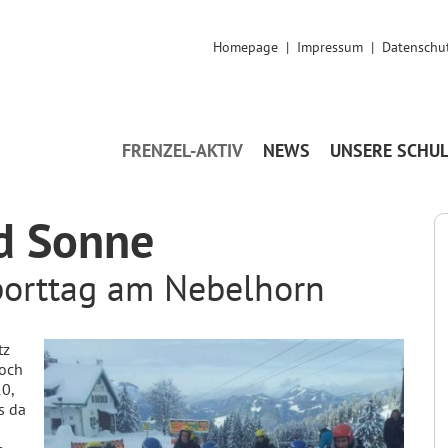
Homepage
|
Impressum
|
Datenschu
FRENZEL-AKTIV
NEWS
UNSERE SCHU
d Sonne
porttag am Nebelhorn
tz
noch
0,
s da