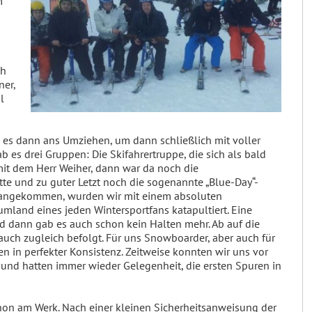
m
m
ch
ner,
l
 es dann ans Umziehen, um dann schließlich mit voller
es drei Gruppen: Die Skifahrertruppe, die sich als bald
t dem Herr Weiher, dann war da noch die
te und zu guter Letzt noch die sogenannte „Blue-Day“-
n angekommen, wurden wir mit einem absoluten
land eines jeden Wintersportfans katapultiert. Eine
 dann gab es auch schon kein Halten mehr. Ab auf die
uch zugleich befolgt. Für uns Snowboarder, aber auch für
n in perfekter Konsistenz. Zeitweise konnten wir uns vor
und hatten immer wieder Gelegenheit, die ersten Spuren in
n am Werk. Nach einer kleinen Sicherheitsanweisung der